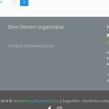
äť
1
2
Sme členom organizácie
10 kľúčov k šťastnému životu
A
8
(
+
s
t 2018 ©
Akadémia
pozitívného života
|
BugesWeb
-
WordPress web