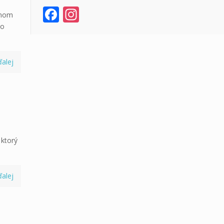
Facebook
Instagram
bnom
zo
ďalej
 ktorý
ďalej