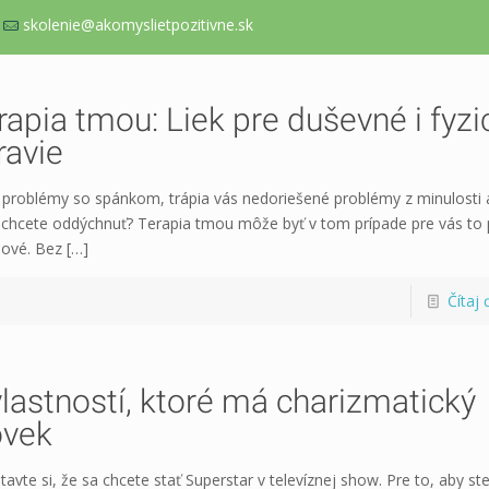
skolenie@akomyslietpozitivne.sk
rapia tmou: Liek pre duševné i fyzi
ravie
problémy so spánkom, trápia vás nedoriešené problémy z minulosti 
n chcete oddýchnuť? Terapia tmou môže byť v tom prípade pre vás to
ové. Bez
[…]
Čítaj 
vlastností, ktoré má charizmatický
ovek
tavte si, že sa chcete stať Superstar v televíznej show. Pre to, aby st