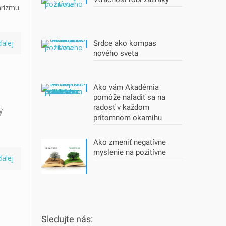
arizmu.
ďalej
Srdce ako kompas
nového sveta
Ako vám Akadémia
pomôže naladiť sa na
radosť v každom
ý
prítomnom okamihu
Ako zmeniť negatívne
myslenie na pozitívne
ďalej
Sledujte nás: