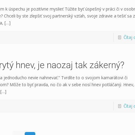
m k úspechu je pozitívne myslieť Túžite byť úspešný v práci či v oso
e? Chceli by ste zlepšiť svoj partnerský vzťah, svoje zdravie a tešiť sa 
a,
[…]
Čítaj 
rytý hnev, je naozaj tak zákerný?
a jednoducho nevie nahnevať.“ Tvrdíte to o svojom kamarátovi či
m? Môže to byť pravda, no čo ak v sebe nosí hnev potláčaný. Hnev,
[…]
Čítaj 