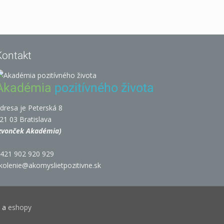
Kontakt
Akadémia
pozitívného života
dresa je Peterská 8
21 03 Bratislava
zvonček Akadémia)
421 902 920 929
kolenie@akomyslietpozitivne.sk
y
a
eshopy