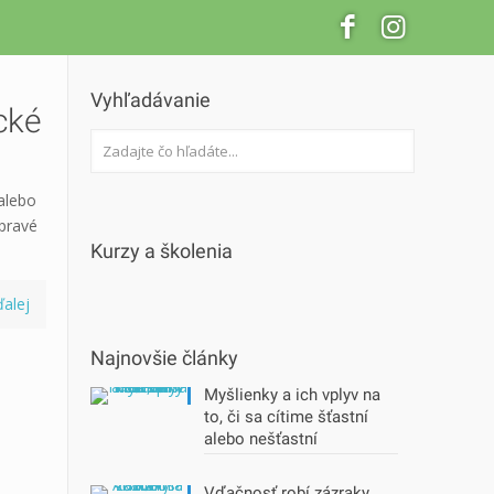
Vyhľadávanie
cké
alebo
 pravé
Kurzy a školenia
ďalej
Najnovšie články
Myšlienky a ich vplyv na
to, či sa cítime šťastní
alebo nešťastní
e
Vďačnosť robí zázraky