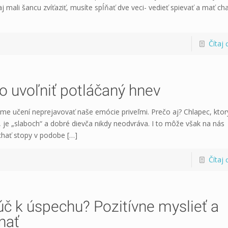
j mali šancu zvíťaziť, musíte spĺňať dve veci- vedieť spievať a mať ch
Čítaj 
o uvoľniť potláčaný hnev
sme učení neprejavovať naše emócie priveľmi. Prečo aj? Chlapec, ktor
, je „slaboch“ a dobré dievča nikdy neodvráva. I to môže však na nás
hať stopy v podobe
[…]
Čítaj 
úč k úspechu? Pozitívne myslieť a
nať