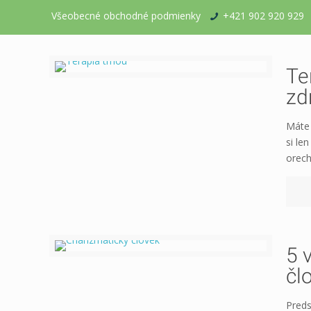
Všeobecné obchodné podmienky
+421 902 920 929
Te
zd
Máte 
si le
orech
5 
čl
Preds