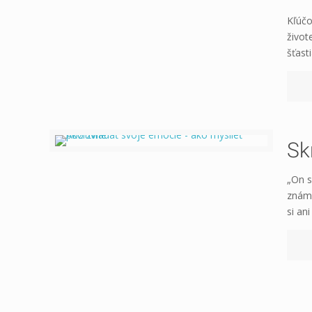
Kľúčo
život
šťasti
Sk
„On s
známo
si ani