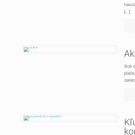
naoza
[…]
Ak
Boli 
plače
zanec
Kľ
ko