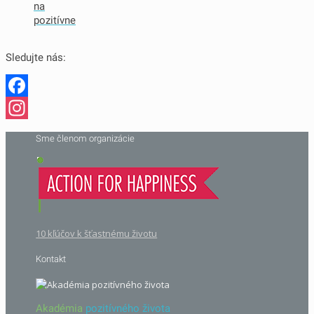
na
pozitívne
Sledujte nás:
Facebook
Instagram
Sme členom organizácie
10 kľúčov k šťastnému životu
Kontakt
Akadémia
pozitívného života