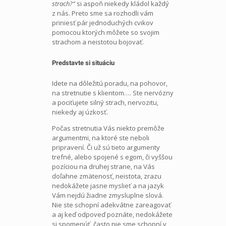
strach?“
si aspoň niekedy kládol každý
z nás. Preto sme sa rozhodli vám
priniesť pár jednoduchých cvikov
pomocou ktorých môžete so svojim
strachom a neistotou bojovať.
Predstavte si situáciu
Idete na dôležitú poradu, na pohovor,
na stretnutie s klientom…. Ste nervózny
a pociťujete silný strach, nervozitu,
niekedy aj úzkosť.
Počas stretnutia Vás niekto premôže
argumentmi, na ktoré ste neboli
pripravení. Či už sú tieto argumenty
trefné, alebo spojené s egom, či vyššou
pozíciou na druhej strane, na Vás
doľahne zmätenosť, neistota, zrazu
nedokážete jasne myslieť a na jazyk
Vám nejdú žiadne zmysluplne slová.
Nie ste schopní adekvátne zareagovať
a aj keď odpoveď poznáte, nedokážete
si spomenúť, často nie sme schopní v