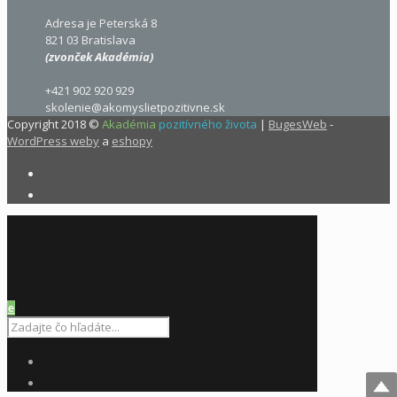
Adresa je Peterská 8
821 03 Bratislava
(zvonček Akadémia)
+421 902 920 929
skolenie@akomyslietpozitivne.sk
Copyright 2018 ©
Akadémia
pozitívného života
|
BugesWeb
-
WordPress weby
a
eshopy
e