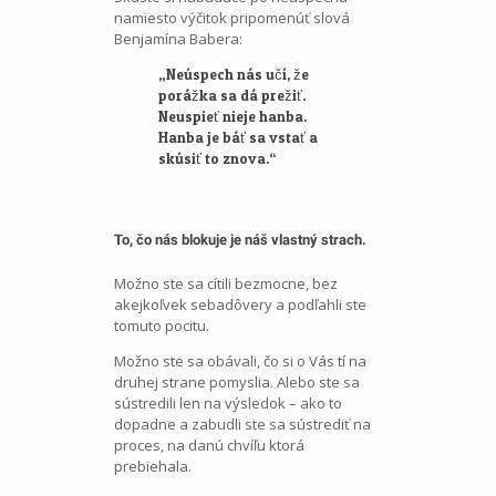
namiesto výčitok pripomenúť slová
Benjamína Babera:
„Neúspech nás učí, že
porážka sa dá prežiť.
Neuspieť nieje hanba.
Hanba je báť sa vstať a
skúsiť to znova.“
To, čo nás blokuje je náš vlastný strach.
Možno ste sa cítili bezmocne, bez
akejkoľvek sebadôvery a podľahli ste
tomuto pocitu.
Možno ste sa obávali, čo si o Vás tí na
druhej strane pomyslia. Alebo ste sa
sústredili len na výsledok – ako to
dopadne a zabudli ste sa sústrediť na
proces, na danú chvíľu ktorá
prebiehala.