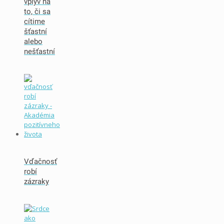
vplyv na
to, či sa
cítime
šťastní
alebo
nešťastní
Vďačnosť
robí
zázraky