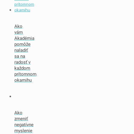
Ako
vám
Akadémia
pomôže
naladiť
sa na
radosť v
každom
prítomnom
okamihu
Ako
zmeniť
negatívne
myslenie