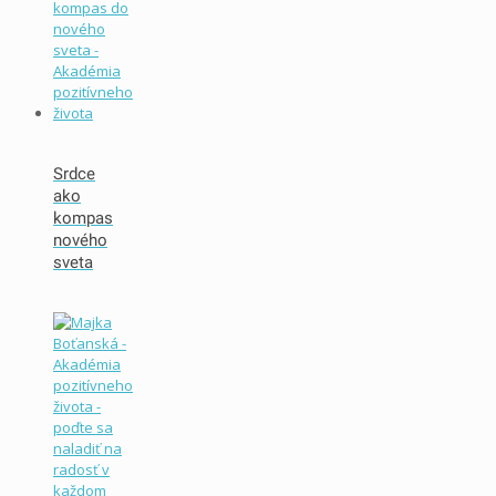
Srdce
ako
kompas
nového
sveta