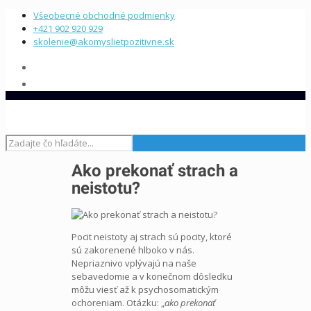
Všeobecné obchodné podmienky
+421 902 920 929
skolenie@akomyslietpozitivne.sk
Ako prekonať strach a
neistotu?
Pocit neistoty aj strach sú pocity, ktoré
sú zakorenené hlboko v nás.
Nepriaznivo vplývajú na naše
sebavedomie a v konečnom dôsledku
môžu viesť až k psychosomatickým
ochoreniam. Otázku: „
ako prekonať