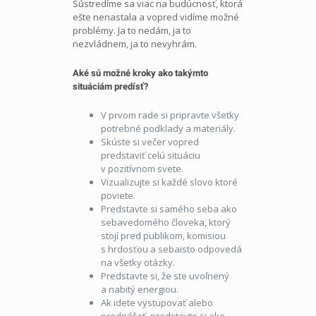
Sústredíme sa viac na budúcnosť, ktorá
ešte nenastala a vopred vidíme možné
problémy. Ja to nedám, ja to
nezvládnem, ja to nevyhrám.
Aké sú možné kroky ako takýmto
situáciám predísť?
V prvom rade si pripravte všetky
potrebné podklady a materiály.
Skúste si večer vopred
predstaviť celú situáciu
v pozitívnom svete.
Vizualizujte si každé slovo ktoré
poviete.
Predstavte si samého seba ako
sebavedomého človeka, ktorý
stojí pred publikom, komisiou
s hrdosťou a sebaisto odpovedá
na všetky otázky.
Predstavte si, že ste uvoľnený
a nabitý energiou.
Ak idete vystupovať alebo
prednášať, predstavte si ako