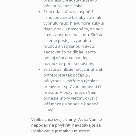
Vám publikum tlieska.
Pred udalosťou sa aspoň 5
minút postavte tak aby ste mali
vypnutú hruď, hlavu hore ruky si
dajte v bok. Znamená to, naladiť
sa na vlastnú sebaistotu. Skúste
si tento postoj s vypnutou
hruďou a vztýčenou hlavou
zachovať čo najdlhšie. Tento
postoj Vám automaticky
navodzuje pocit sebaistoty.
Snažte sa hlbšie nadýchnuť a ak
potrebujete tak počas 2-3
nádychov si môžete v rýchlosti
premyslieť správnu odpoveď či
reakciu. Hlboký nádych Vám
prinesie „nový vietor“, okysličí
Váš mozog a prinesie žiadané
slová.
Všetko chce svoj tréning. Ak sa Vám to
nepodarí na prvýkrát, nevzdávajte sa.
Opakovanie je matkou múdrosti.