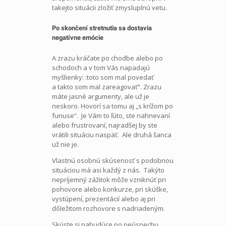
takejto situácii zložiť zmysluplnú vetu.
Po skončení stretnutia sa dostavia
negatívne emócie
A zrazu kráčate po chodbe alebo po
schodoch a v tom Vás napadajú
myšlienky: :toto som mal povedať
a takto som mal zareagovať“. Zrazu
máte jasné argumenty, ale už je
neskoro. Hovorí sa tomu aj „s krížom po
funuse“. Je Vám to ľúto, ste nahnevaní
alebo frustrovaní, najradšej by ste
vrátili situáciu naspäť. Ale druhá šanca
už nie je.
Vlastnú osobnú skúsenosť s podobnou
situáciou má asi každý z nás. Takýto
nepríjemný zážitok môže vzniknúť pri
pohovore alebo konkurze, pri skúške,
vystúpení, prezentácií alebo aj pri
dôležitom rozhovore s nadriadeným.
Skúste si nabudúce po neúspechu