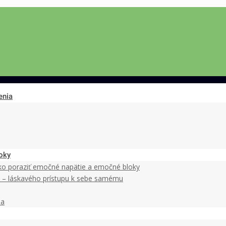
enia
oky
ako poraziť emočné napätie a emočné bloky
y – láskavého prístupu k sebe samému
ia