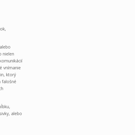
dok,
 alebo
o nielen
 komunikácií
né vnímanie
in, ktorý
a falošné
ch
ĺbku,
ivky, alebo