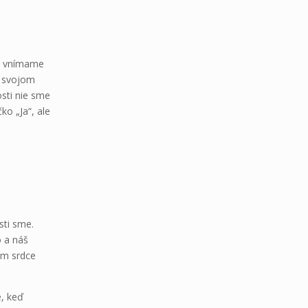
ch vnímame
o svojom
osti nie sme
o „Ja“, ale
sti sme.
o a náš
om srdce
e, keď