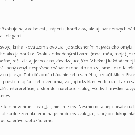
spôsobuje najviac bolesti, trápenia, konfliktov, ale aj partnerských há
 a kolegami.
 svojej kniha Nová Zem slovo „Ja“ je stelesnením najväčšieho omylu,
oho ako je použité. Spolu s odvodenými tvarmi (mne, mňa, moje) je t
bežnej reči, ale aj jedno z najzávadzajúcejších. V bežnej každodennej
 základný omyl, nesprávne chápanie toho kto naozaj sme. Je to faloš
lúziou je ego. Toto ilúzorné chápanie seba samého, označil Albert Eiste
asu, priestoru aj ľudského vedomia, za „optický klam vedomia“. Takto s
lšie interpretácie, či skôr dezinpretácie reality, všetkých myšlienkový
ťahov.
e, keď hovoríme slovo „Ja“, nie sme my. Nesmiernu a nepopisateľnú h
 absurdne zredukujeme na jednoduchý zvuk „ja“, ktorý produkujú hlas
orou sa práve stotožňujeme.