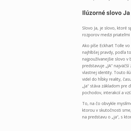
Ilúzorné slovo Ja
Slovo Ja, je slovo, ktoré 
rozporov medzi priateľmi
Ako píše Eckhart Tolle vo
najhlbšej pravdy, podľa t
najpoužívanejšie slovo v 
predstavuje „JA“ najväčší
vlastnej identity. Touto i
videl do hĺbky reality, č
„Ja“ stáva základom pre ďa
pochodov, interakcií a vz
To, na čo obvykle myslím
ktorou v skutočnosti sme,
na predstavu o „ja“, s kt