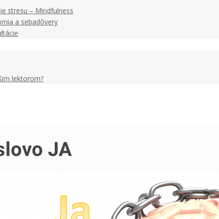
ie stresu – Mindfulness
omia a sebadôvery
ltácie
ašim lektorom?
slovo JA