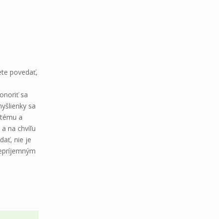
cete povedať,
ponoriť sa
myšlienky sa
ystému a
 a na chvíľu
ať, nie je
nepríjemným