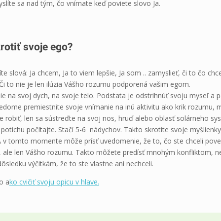
líte sa nad tým, čo vnímate keď poviete slovo Ja.
rotiť svoje ego?
te slová: Ja chcem, Ja to viem lepšie, Ja som .. zamyslieť, či to čo ch
 Či to nie je len ilúzia Vášho rozumu podporená vašim egom.
 na svoj dych, na svoje telo. Podstata je odstrihnúť svoju myseľ a 
vedome premiestnite svoje vnímanie na inú aktivitu ako krik rozumu, 
te robiť, len sa sústreďte na svoj nos, hruď alebo oblasť solárneho s
potichu počítajte. Stačí 5-6 nádychov. Takto skrotíte svoje myšlienky
A v tomto momente môže prísť uvedomenie, že to, čo ste chceli poved
, ale len Vášho rozumu. Takto môžete predísť mnohým konfliktom, 
sledku výčitkám, že to ste vlastne ani nechceli.
eo a
ko cvičiť svoju opicu v hlave.