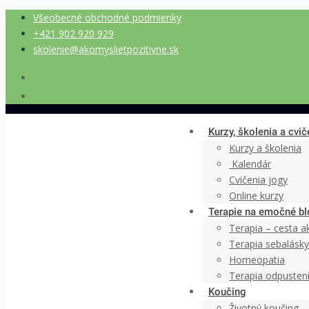
Všeobecné obchodné podmienky
+421 902 920 929
skolenie@akomyslietpozitivne.sk
Kurzy, školenia a cvič
Kurzy a školenia
Kalendár
Cvičenia jogy
Online kurzy
Terapie na emočné bl
Terapia – cesta 
Terapia sebalásk
Homeopatia
Terapia odpusten
Koučing
Životný koučing