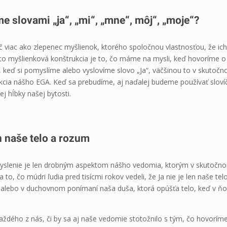
e slovami „ja“, „mi“, „mne“, môj“, „moje“?
 nič viac ako zlepenec myšlienok, ktorého spoločnou vlastnosťou, že i
áto myšlienková konštrukcia je to, čo máme na mysli, keď hovoríme 
, keď si pomyslíme alebo vyslovíme slovo „Ja“, väčšinou to v skutočn
cia nášho EGA. Keď sa prebudíme, aj naďalej budeme používať slovíčk
ej hĺbky našej bytosti.
en naše telo a rozum
slenie je len drobným aspektom nášho vedomia, ktorým v skutočno
to, čo múdri ľudia pred tisícmi rokov vedeli, že Ja nie je len naše tel
alebo v duchovnom ponímaní naša duša, ktorá opúšťa telo, keď v ň
aždého z nás, či by sa aj naše vedomie stotožnilo s tým, čo hovorím