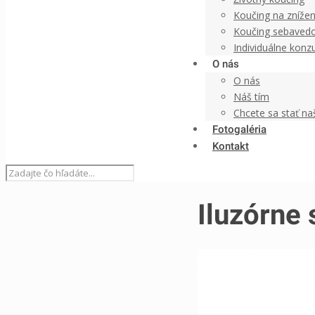
Koučing na znížen
Koučing sebaved
Individuálne konzu
O nás
O nás
Náš tím
Chcete sa stať n
Fotogaléria
Kontakt
Iluzórne 