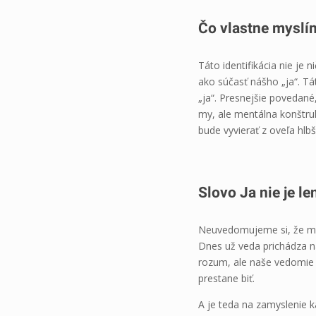
Čo vlastne myslím
Táto identifikácia nie je
ako súčasť nášho „ja“. T
„ja“. Presnejšie povedané
my, ale mentálna konštruk
bude vyvierať z oveľa hlbš
Slovo Ja nie je l
Neuvedomujeme si, že my
Dnes už veda prichádza na 
rozum, ale naše vedomie 
prestane biť.
A je teda na zamyslenie k