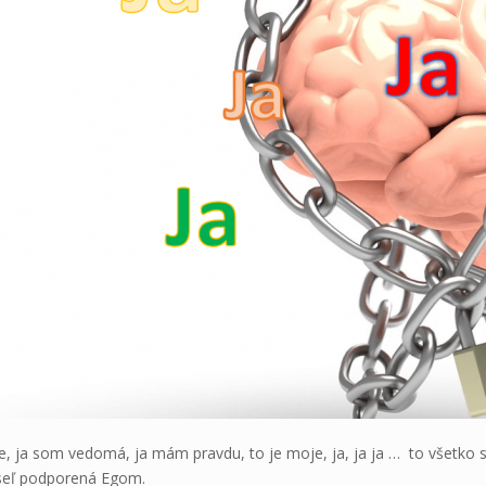
e, ja som vedomá, ja mám pravdu, to je moje, ja, ja ja … to všetko sú
seľ podporená Egom.