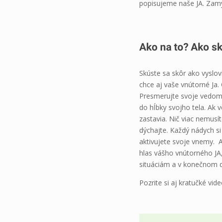
popisujeme naše JA. Zamys
Ako na to? Ako sk
Skúste sa skôr ako vysloví
chce aj vaše vnútorné Ja.
Presmerujte svoje vedomie
do hĺbky svojho tela. Ak 
zastavia. Nič viac nemusí
dýchajte. Každý nádych si 
aktivujete svoje vnemy. 
hlas vášho vnútorného JA
situáciám a v konečnom dô
Pozrite si aj kratučké vid