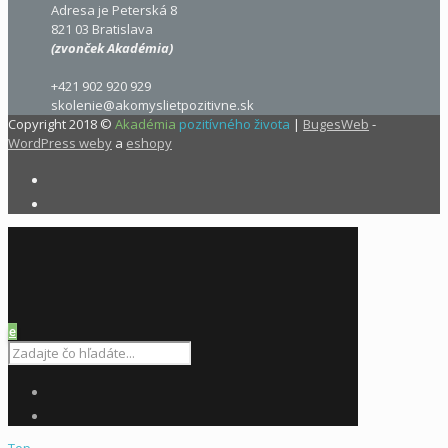
Adresa je Peterská 8
821 03 Bratislava
(zvonček Akadémia)
+421 902 920 929
skolenie@akomyslietpozitivne.sk
Copyright 2018 ©
Akadémia
pozitívného života
|
BugesWeb
-
WordPress weby
a
eshopy
e
Top