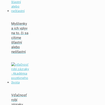
Myšlienky
a ich vplyv
na to, či sa
cítime
šťastní
alebo
nešťastní
Vďačnosť
robí
zázraky