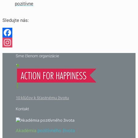
pozitívne
Sledujte nás:
Facebook
Instagram
Sme členom organizácie
10 kľúčov k šťastnému životu
Kontakt
Akadémia
pozitívného života