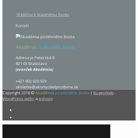
10 kľúčov k šťastnému životu
Kontakt
Akadémia
pozitívného života
Adresa je Peterská 8
821 03 Bratislava
(zvonček Akadémia)
+421 902 920 929
skolenie@akomyslietpozitivne.sk
Copyright 2018 ©
Akadémia
pozitívného života
|
BugesWeb
-
WordPress weby
a
eshopy