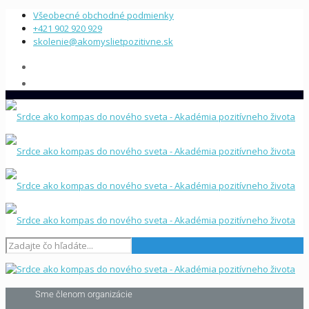
Všeobecné obchodné podmienky
+421 902 920 929
skolenie@akomyslietpozitivne.sk
Sme členom organizácie