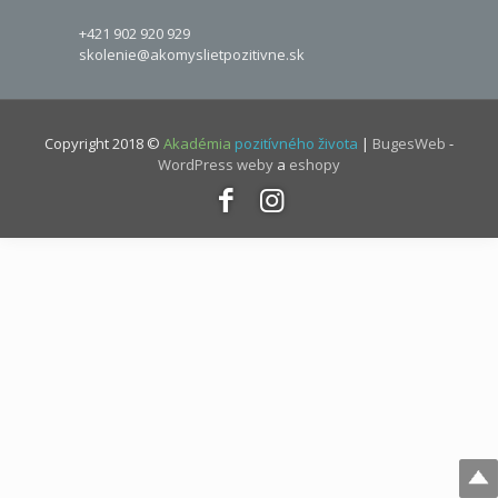
+421 902 920 929
skolenie@akomyslietpozitivne.sk
Copyright 2018 ©
Akadémia
pozitívného života
|
BugesWeb
-
WordPress weby
a
eshopy