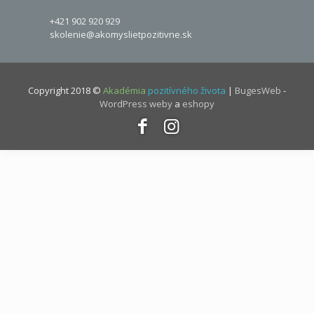
+421 902 920 929
skolenie@akomyslietpozitivne.sk
Copyright 2018 ©
Akadémia
pozitívného života
|
BugesWeb
-
WordPress weby
a
eshopy