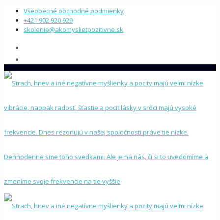
Všeobecné obchodné podmienky
+421 902 920 929
skolenie@akomyslietpozitivne.sk