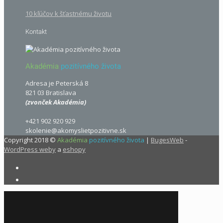
10 kľúčov k šťastnému životu
Kontakt
Akadémia
pozitívného života
Adresa je Peterská 8
821 03 Bratislava
(zvonček Akadémia)
+421 902 920 929
skolenie@akomyslietpozitivne.sk
Copyright 2018 ©
Akadémia
pozitívného života
|
BugesWeb
-
WordPress weby
a
eshopy