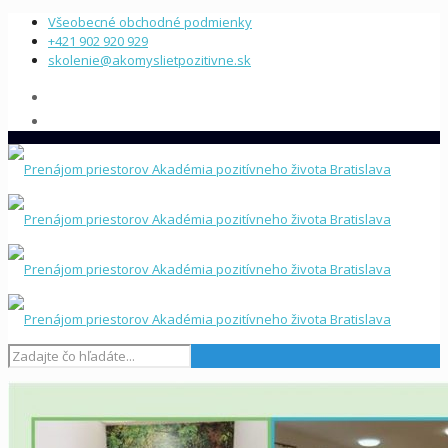
Všeobecné obchodné podmienky
+421 902 920 929
skolenie@akomyslietpozitivne.sk