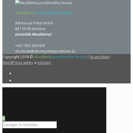
Akadémia
pozitívného života
Adresa je Peterská 8
821 03 Bratislava
(zvonček Akadémia)
+421 902 920 929
skolenie@akomyslietpozitivne.sk
Copyright 2018 ©
Akadémia
pozitívného života
|
BugesWeb
-
WordPress weby
a
eshopy
e