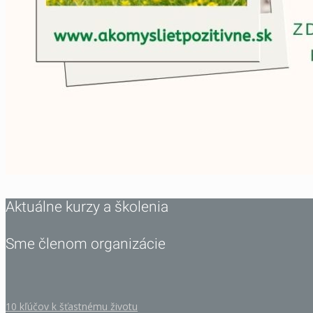
Aktuálne kurzy a školenia
Sme členom organizácie
10 kľúčov k šťastnému životu