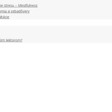
ie stresu – Mindfulness
omia a sebadôvery
ltácie
ašim lektorom?