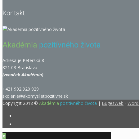
Kontakt
Akadémia
pozitívného života
Adresa je Peterská 8
821 03 Bratislava
(zvonček Akadémia)
+421 902 920 929
skolenie@akomyslietpozitivne.sk
Copyright 2018 ©
Akadémia
pozitívného života
|
BugesWeb
-
Word
e