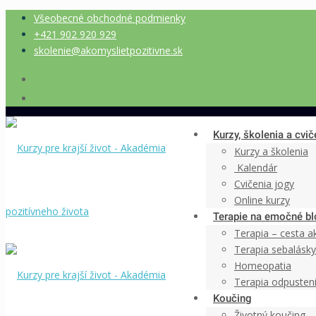
Všeobecné obchodné podmienky
+421 902 920 929
skolenie@akomyslietpozitivne.sk
Kurzy, školenia a cvič
Kurzy a školenia
Kalendár
Cvičenia jogy
Online kurzy
Terapie na emočné bl
Terapia – cesta 
Terapia sebalásk
Homeopatia
Terapia odpusten
Koučing
Životný koučing