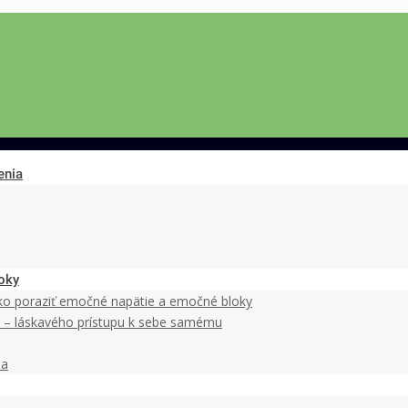
enia
oky
ako poraziť emočné napätie a emočné bloky
y – láskavého prístupu k sebe samému
ia