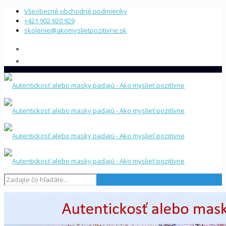
Všeobecné obchodné podmienky
+421 902 920 929
skolenie@akomyslietpozitivne.sk