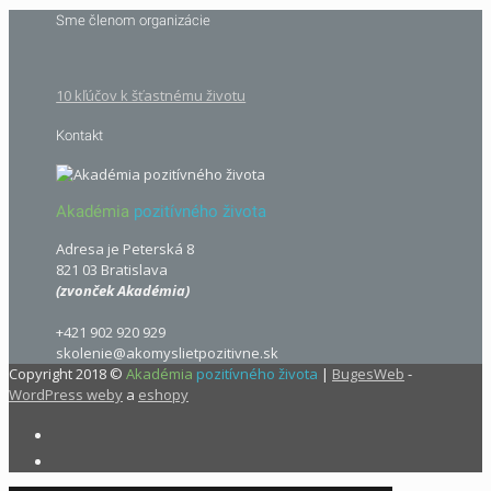
Sme členom organizácie
10 kľúčov k šťastnému životu
Kontakt
Akadémia
pozitívného života
Adresa je Peterská 8
821 03 Bratislava
(zvonček Akadémia)
+421 902 920 929
skolenie@akomyslietpozitivne.sk
Copyright 2018 ©
Akadémia
pozitívného života
|
BugesWeb
-
WordPress weby
a
eshopy