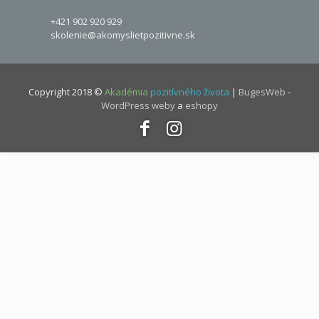
+421 902 920 929
skolenie@akomyslietpozitivne.sk
Copyright 2018 ©
Akadémia
pozitívného života
|
BugesWeb
-
WordPress weby
a
eshopy