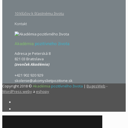
10 kľúčov k šťastnému životu
Kontakt
Akadémia
pozitívného života
Adresa je Peterská 8
821 03 Bratislava
(zvonček Akadémia)
+421 902 920 929
skolenie@akomyslietpozitivne.sk
Copyright 2018 ©
Akadémia
pozitívného života
|
BugesWeb
-
WordPress weby
a
eshopy