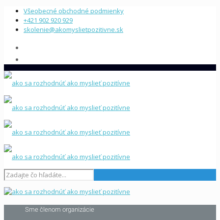
Všeobecné obchodné podmienky
+421 902 920 929
skolenie@akomyslietpozitivne.sk
Sme členom organizácie